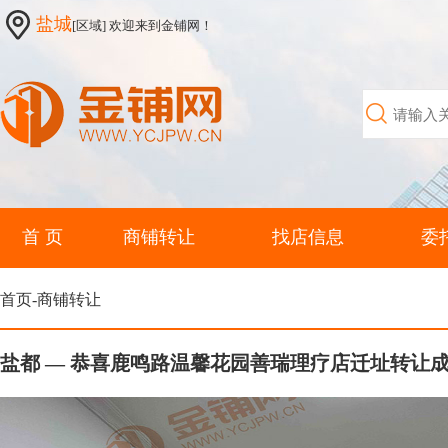
盐城
[区域] 欢迎来到金铺网！
首 页
商铺转让
找店信息
委
首页-商铺转让
盐都 — 恭喜鹿鸣路温馨花园善瑞理疗店迁址转让