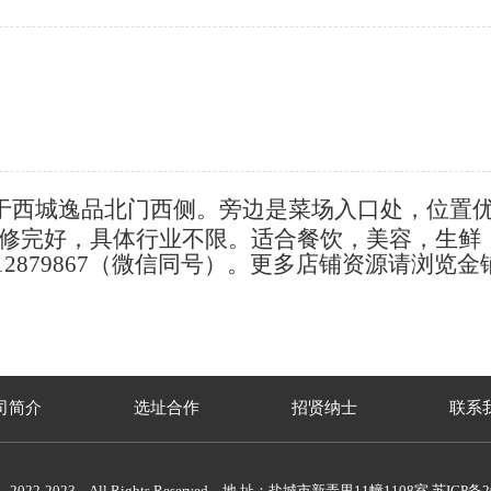
于西城逸品北门西侧。旁边是菜场入口处，位置
部装修完好，具体行业不限。适合餐饮，美容，生鲜
2879867（微信同号）。更多店铺资源请浏览
司简介
选址合作
招贤纳士
联系
022-2023 All Rights Reserved 地 址：盐城市新弄里11幢1108室
苏ICP备20