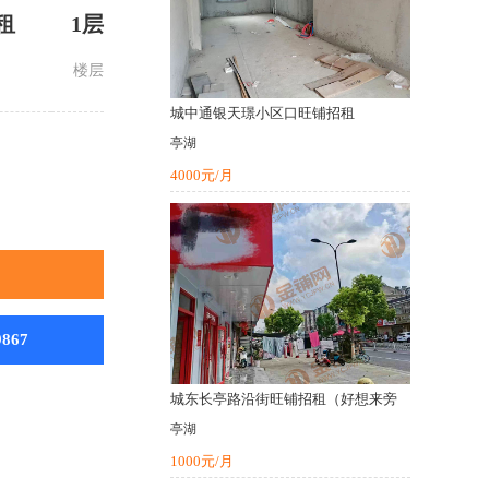
租
1层
楼层
城中通银天璟小区口旺铺招租
亭湖
4000元/月
9867
城东长亭路沿街旺铺招租（好想来旁
亭湖
1000元/月