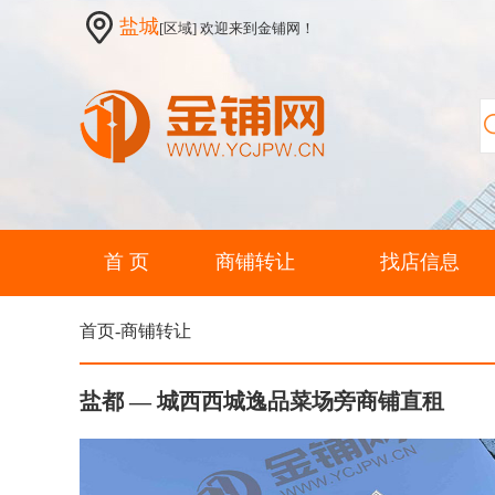
盐城
[区域] 欢迎来到金铺网！
首 页
商铺转让
找店信息
首页-商铺转让
盐都 — 城西西城逸品菜场旁商铺直租