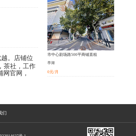
市中心剧场路500平商铺直租
优越。店铺位
亭湖
，茶社，工作
金铺网官网，
0元/月
我们
22014627号-1