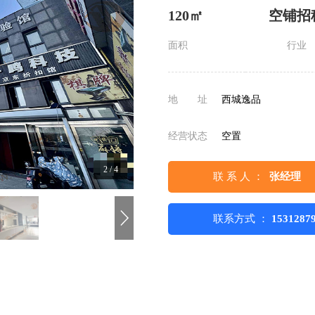
120㎡
空铺招
面积
行业
地 址
西城逸品
经营状态
空置
2
/
4
联 系 人 ：
张经理
联系方式 ：
1531287